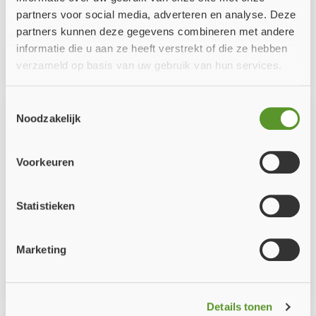
partners voor social media, adverteren en analyse. Deze
partners kunnen deze gegevens combineren met andere
informatie die u aan ze heeft verstrekt of die ze hebben
1.8 - Mulcol Multiclip set
1.8 - Mulcol Multicollar Slim
verzameld op basis van uw gebruik van hun services.
€ 52,21
€ 195,12
zak
stuk
Toestemmingsselectie
Noodzakelijk
Voorkeuren
Statistieken
Marketing
1.8 - Mulcol Multicollar Slim
1.8 - Mulcol Multiscrew FB
ID kaart
wokkel
€ 14,34
€ 18,04
zak
zak
Details tonen