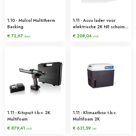
1.10 - Mulcol Multitherm
1.11 - Accu lader voor
Backing
elektrische 2K NE schuim
kitspuit (Kleur: zwart / 240
€ 72,67
€ 208,04
doos
stuk
volt)
1.11 - Kitspuit t.b.v. 2K
1.11 - Klimaatbox t.b.v.
Multifoam
Multifoam 2K
€ 879,41
€ 631,59
stuk
set