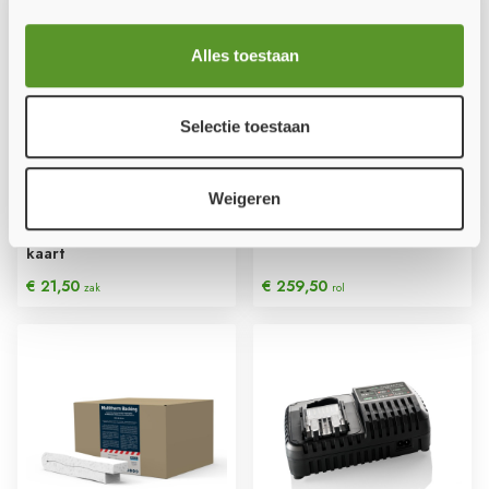
Alles toestaan
Selectie toestaan
Weigeren
1.8 - Mulcol product ID
1.9 - Mulcol Multiwrap
kaart
€ 21,50
€ 259,50
zak
rol