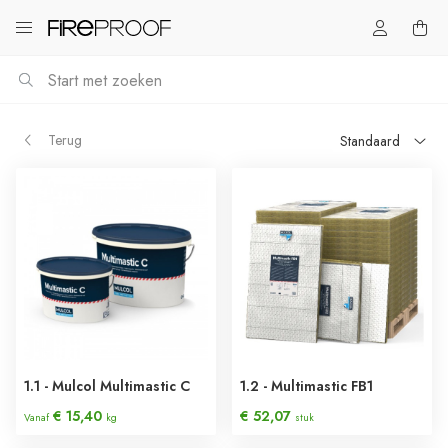
Terug
Standaard
Prijs Laag > Hoog
Prijs Hoog < Laag
Hoogste beoordeling
Laagste beoordeling
1.1 - Mulcol Multimastic C
1.2 - Multimastic FB1
€ 15,40
€ 52,07
Vanaf
kg
stuk