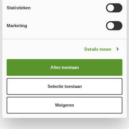
behandeling.
via jou store door op de onderstaande button te klikken.
Statistieken
Bedankt voor uw begrip. We wensen u een fijne zomer en
staan vanaf
10 augustus
weer graag voor u klaar!
Marketing
Terug naar Home
Team Fire Proof B.V.
Details tonen
Sluiten
Wilt u
niets
missen?
Alles toestaan
Meld u aan voor onze nieuwsbrief en ontvang als eerste alle nieuws!
Selectie toestaan
Aanmelden
Weigeren
Populaire
productgroepen