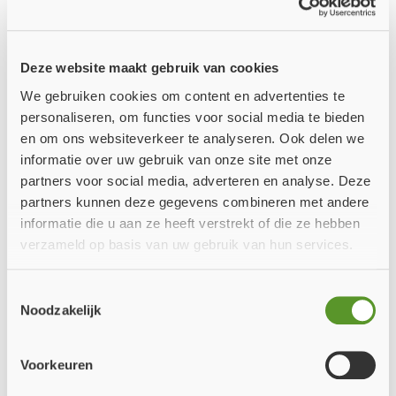
Vrijdragend
Deze website maakt gebruik van cookies
plafond
We gebruiken cookies om content en advertenties te
personaliseren, om functies voor social media te bieden
en om ons websiteverkeer te analyseren. Ook delen we
☀️ Wij genieten momenteel van onze
informatie over uw gebruik van onze site met onze
zomervakantie!
partners voor social media, adverteren en analyse. Deze
partners kunnen deze gegevens combineren met andere
Ons team is er even tussenuit om op te laden. Daarom zijn wij
informatie die u aan ze heeft verstrekt of die ze hebben
tijdelijk gesloten
vanwege onze zomervakantie.
verzameld op basis van uw gebruik van hun services.
Bestellingen die tijdens onze vakantie worden geplaatst,
Toestemmingsselectie
worden vanaf
maandag 10 augustus
weer verwerkt en
Oops, je bent op de verkeerde plek
Noodzakelijk
uitgeleverd vanaf
dinsdag 11 augustus
.
beland!
We zien dat je de A1 Corex calculator bezoekt met een mobiel
Heeft u in de tussentijd een vraag? Stuur ons gerust een e-mail.
Voorkeuren
apparaat. Voor een geoptimaliseerde weergave en betere
Zodra we terug zijn, nemen we deze zo snel mogelijk in
ervaring kan je gebruik maken van onze APP. Download deze