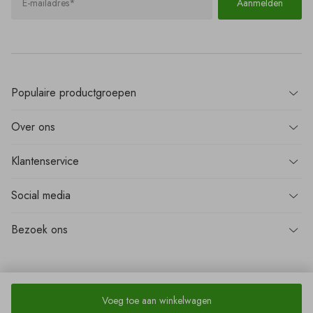
Aanmelden
28.1 - Novatherm 1FR
22.1 - Conlit PS EIS 60
brandvertragende
houtcoating
€ 37,77
€ 107,98
Vanaf
kg
Vanaf
m
Populaire
productgroepen
Over
ons
Klantenservice
Social media
Bezoek
ons
Voeg toe aan winkelwagen