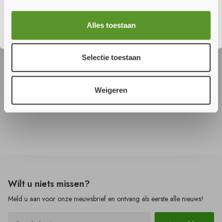
Sluiten
Alles toestaan
Selectie toestaan
10.0 - A1 Corex
20.1 - Hempacore AQ
48860
Weigeren
€ 17,42
€ 22,28
Vanaf
m²
Vanaf
kg
Wilt u
niets
missen?
Meld u aan voor onze nieuwsbrief en ontvang als eerste alle nieuws!