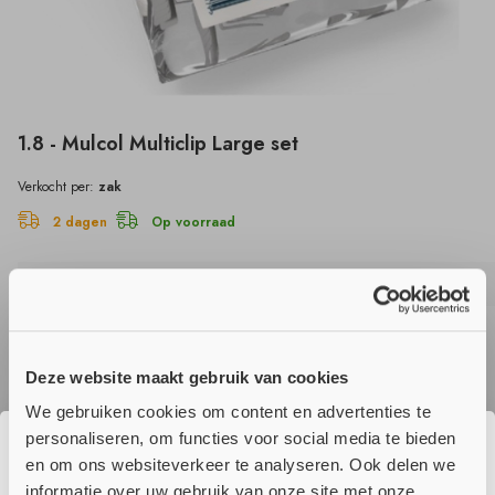
1.8 - Mulcol Multiclip Large set
Verkocht per:
zak
2 dagen
Op voorraad
Artikel nr.
Stuks
Voorraad
407020002
20
274
Deze website maakt gebruik van cookies
We gebruiken cookies om content en advertenties te
Voeg toe aan winkelwagen
personaliseren, om functies voor social media te bieden
en om ons websiteverkeer te analyseren. Ook delen we
☀️ Wij genieten momenteel van onze
informatie over uw gebruik van onze site met onze