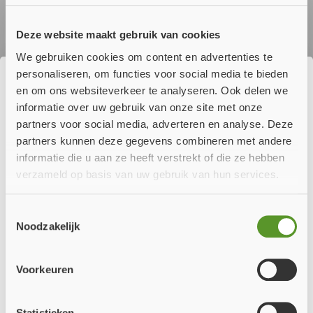
volgende producten vallen hier, grofweg, onder:
Deze website maakt gebruik van cookies
Diverse bouwproducten
We gebruiken cookies om content en advertenties te
Drukvaten
Elektromagnetische producten
personaliseren, om functies voor social media te bieden
Gastoestellen
en om ons websiteverkeer te analyseren. Ook delen we
☀️ Wij genieten momenteel van onze
Koelkasten
informatie over uw gebruik van onze site met onze
zomervakantie!
Cosmetica
partners voor social media, adverteren en analyse. Deze
Liften
partners kunnen deze gegevens combineren met andere
Machines
Ons team is er even tussenuit om op te laden. Daarom zijn wij
informatie die u aan ze heeft verstrekt of die ze hebben
Medische hulpmiddelen
tijdelijk gesloten
vanwege onze zomervakantie.
verzameld op basis van uw gebruik van hun services.
Motorvoertuigen
Persoonlijke beschermingsmiddelen
Bestellingen die tijdens onze vakantie worden geplaatst,
Pleziervaartuigen
Toestemmingsselectie
worden vanaf
maandag 10 augustus
weer verwerkt en
Speeltoestellen
Noodzakelijk
uitgeleverd vanaf
dinsdag 11 augustus
.
Scheepsbenodigdheden
Telecommunicatieve (rand)apparatuur
Heeft u in de tussentijd een vraag? Stuur ons gerust een e-mail.
Voorkeuren
Verpakkingen
Zodra we terug zijn, nemen we deze zo snel mogelijk in
behandeling.
Verantwoordelijkheid
Statistieken