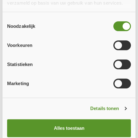
tijdelijk gesloten
vanwege onze zomervakantie.
Penetration Seal System. Multimastic FB brandschotten dienen te
verzameld op basis van uw gebruik van hun services.
worden gebruikt in combinatie met de Multimastic SP
Bestellingen die tijdens onze vakantie worden geplaatst,
brandwerende vulpasta en de Multimastic C brandwerende verf.
Toestemmingsselectie
worden vanaf
maandag 10 augustus
weer verwerkt en
Noodzakelijk
Voordelen
uitgeleverd vanaf
dinsdag 11 augustus
.
CE-gecertificeerd
Heeft u in de tussentijd een vraag? Stuur ons gerust een e-mail.
Voorkeuren
Eenvoudig te installeren
Zodra we terug zijn, nemen we deze zo snel mogelijk in
Milieu- en gebruiksvriendelijk
behandeling.
Géén raveling benodigd bij gipswanden
Statistieken
Zeer hoge geluidsisolatie
Bedankt voor uw begrip. We wensen u een fijne zomer en
Blijvend flexibel
staan vanaf
10 augustus
weer graag voor u klaar!
Buiten toepasbaar (vraag naar de voorwaarden)
Marketing
Bestand tegen water en vorst
Team Fire Proof B.V.
Toepassingsgebied
Details tonen
Massieve vloeren
Sluiten
Massieve wanden
Alles toestaan
Lichte scheidingswanden
Sparinggrootte vloeren: 1200 x 2400 mm