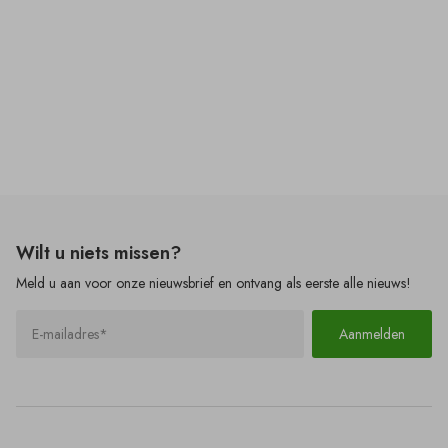
10.0 - A1 Corex
20.1 - Hempacore AQ
48860
€ 17,42
€ 22,28
Vanaf
m²
Vanaf
kg
Wilt u
niets
missen?
Meld u aan voor onze nieuwsbrief en ontvang als eerste alle nieuws!
Aanmelden
28.1 - Novatherm 1FR
22.1 - Conlit PS EIS 60
brandvertragende
houtcoating
€ 37,77
€ 107,98
Vanaf
kg
Vanaf
m