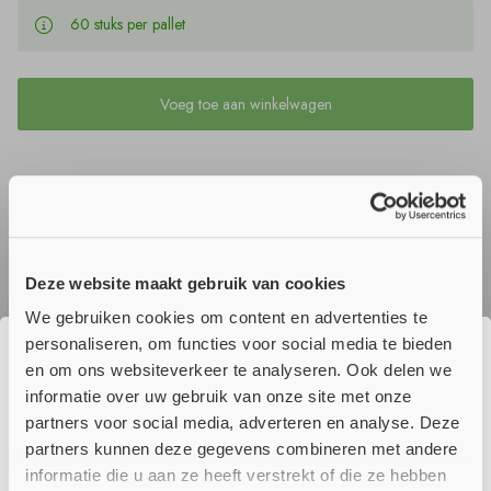
60 stuks per pallet
Voeg toe aan winkelwagen
Productomschrijving
Gecoat brandschot paneel
Deze website maakt gebruik van cookies
Multimastic FB1 en Multimastic FB2 zijn brandschotten bestaande
We gebruiken cookies om content en advertenties te
uit een steenwol kern met een hoge densiteit, aan één- of twee
personaliseren, om functies voor social media te bieden
zijden behandeld met Multimastic C brandwerende verf. Met
en om ons websiteverkeer te analyseren. Ook delen we
☀️ Wij genieten momenteel van onze
Multimastic FB brandschotten zijn eenvoudig grotere openingen
informatie over uw gebruik van onze site met onze
af te
zomervakantie!
partners voor social media, adverteren en analyse. Deze
dichten die zorgdragen voor een brandwerende en rookdichte
partners kunnen deze gegevens combineren met andere
afwerking naar aangrenzende ruimtes.
Ons team is er even tussenuit om op te laden. Daarom zijn wij
informatie die u aan ze heeft verstrekt of die ze hebben
Multimastic FB brandschotten maken deel uit van het Mulcol®