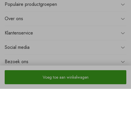
Populaire
productgroepen
Over
ons
Klantenservice
Social media
Bezoek
ons
Voeg toe aan winkelwagen
Cookies
Privacy policy
Algemene voorwaarden
Fire Proof BV © 2026