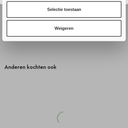
Sparinggrootte wanden: Onbeperkte lengte x 1200 mm
Selectie toestaan
Downloads
Weigeren
Product Downloads
Anderen kochten ook