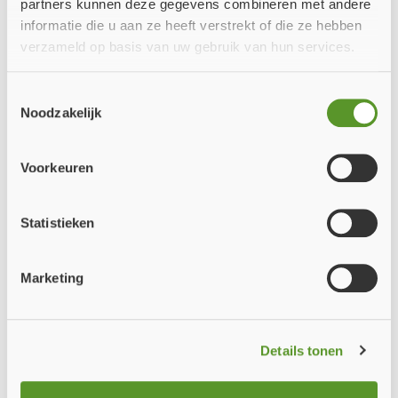
partners kunnen deze gegevens combineren met andere
Ons team is er even tussenuit om op te laden. Daarom zijn wij
informatie die u aan ze heeft verstrekt of die ze hebben
tijdelijk gesloten
vanwege onze zomervakantie.
verzameld op basis van uw gebruik van hun services.
Bestellingen die tijdens onze vakantie worden geplaatst,
Toestemmingsselectie
worden vanaf
maandag 10 augustus
weer verwerkt en
Noodzakelijk
uitgeleverd vanaf
dinsdag 11 augustus
.
Heeft u in de tussentijd een vraag? Stuur ons gerust een e-mail.
Voorkeuren
Zodra we terug zijn, nemen we deze zo snel mogelijk in
behandeling.
Statistieken
Bedankt voor uw begrip. We wensen u een fijne zomer en
staan vanaf
10 augustus
weer graag voor u klaar!
Marketing
Team Fire Proof B.V.
Details tonen
Sluiten