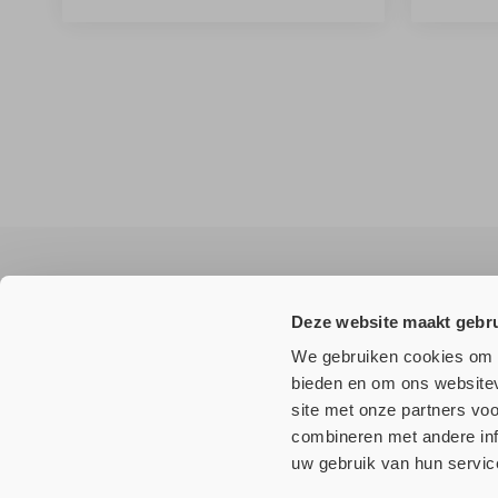
Wilt u
niets
missen?
Deze website maakt gebru
We gebruiken cookies om c
Meld u aan voor onze nieuwsbrief en ontvang als eerste a
bieden en om ons websitev
site met onze partners vo
combineren met andere inf
uw gebruik van hun servic