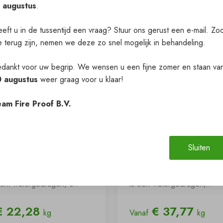
1 augustus
.
eft u in de tussentijd een vraag? Stuur ons gerust een e-mail. Zo
 terug zijn, nemen we deze zo snel mogelijk in behandeling.
dankt voor uw begrip. We wensen u een fijne zomer en staan va
0 augustus
weer graag voor u klaar!
am Fire Proof B.V.
- Hempacore AQ
28.1 - Novatherm 1
Sluiten
0
brandvertragende
houtcoating
ore AQ 48860 is een een-
Fire Proof houtcoating tran
nt watergedragen, c..
is een watergedragen,..
 22,28
€ 37,77
kg
Vanaf
kg