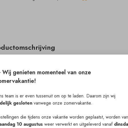
oductomschrijving
Stalen binddraad
Dikte: 0,8 mm / 5 kg per rol
️ Wij genieten momenteel van onze
omervakantie!
s team is er even tussenuit om op te laden. Daarom zijn wij
jdelijk gesloten
vanwege onze zomervakantie.
stellingen die tijdens onze vakantie worden geplaatst, worden va
aandag 10 augustus
weer verwerkt en uitgeleverd vanaf
dinsd