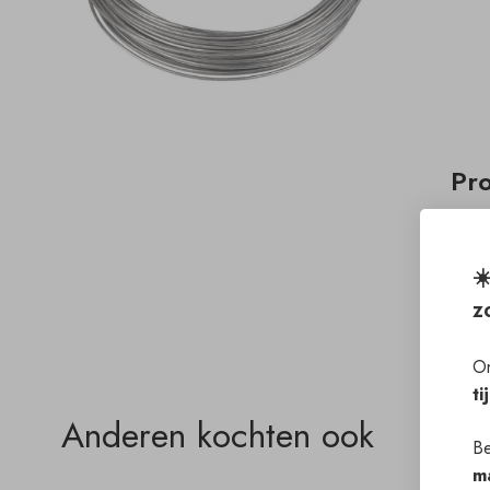
Pr
☀
z
On
ti
Anderen kochten ook
Be
m