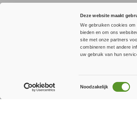
Wilt u
niets
missen?
Deze website maakt gebru
We gebruiken cookies om c
Meld u aan voor onze nieuwsbrief en ontvang als eerste a
bieden en om ons websitev
site met onze partners vo
combineren met andere inf
uw gebruik van hun servic
Populaire
productgroepen
Toestemmingsselectie
Mulcol producten portfolio
Brandwerende afd
Noodzakelijk
Onbrandbare plaatmaterialen
Technische isolati
Brandwerende gipskartonplaat
Opschuimende mat
Voegmiddelen
Brandwerende sp
Opschuimende staalcoatings
Bekijk alle produc