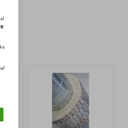
naf
ag
dra
naf