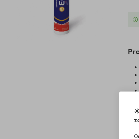
Pr
☀
z
Do
On