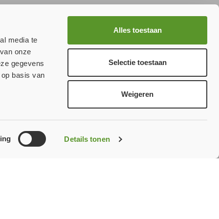
Aanmelden
Alles toestaan
al media te
 van onze
Selectie toestaan
deze gegevens
 op basis van
Weigeren
ervice
Bezoek
ons
De Hammen 47
ing
Details tonen
en
5371 MK, Ravenstein
T.
+31 412 656 370
media
E.
verkoop@fireproof.nl
In