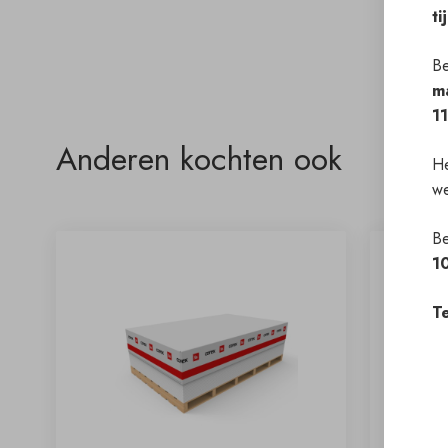
ti
Be
m
1
Anderen kochten ook
He
we
Be
1
Te