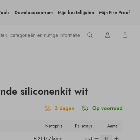
Tools
Downloadcentrum
Mijn bestellijsten
Mijn Fire Proof
nde siliconenkit wit
3 dagen
Op voorraad
Nettoprijs
Palletprijs
Aantal
€ 21,17 / koker
n.v.t