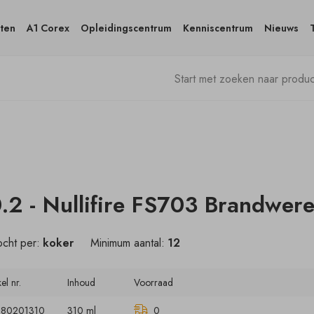
ten
A1 Corex
Opleidingscentrum
Kenniscentrum
Nieuws
.2 - Nullifire FS703 Brandwere
cht per:
koker
Minimum aantal:
12
kel nr.
Inhoud
Voorraad
80201310
310 ml
0