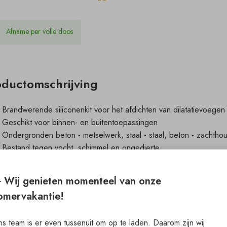
Afname per volle doos
oductomschrijving
Brandwerende siliconenkit voor het afdichten van dilatatievoege
Geschikt voor binnen- en buitentoepassingen
Ondergronden beton - metselwerk, staal - staal, beton - zachthout
Bestand tegen vocht, schimmel en ongedierte
Brandwerendheid tot 300 minuten
️ Wij genieten momenteel van onze
omervakantie!
wnloads
Product Downloads
s team is er even tussenuit om op te laden. Daarom zijn wij