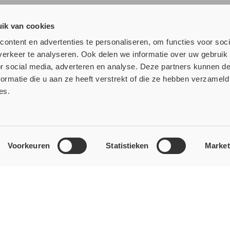
ik van cookies
ontent en advertenties te personaliseren, om functies voor soci
lle nieuws!
erkeer te analyseren. Ook delen we informatie over uw gebruik
or social media, adverteren en analyse. Deze partners kunnen 
ormatie die u aan ze heeft verstrekt of die ze hebben verzameld
es.
Over
ons
Klantens
ichtingen
Wie is Fire Proof B.V.?
Contact
Voorkeuren
Statistieken
Market
e
Bouwbesluit & NEN
Retourner
erialen
Downloads
Social 
otcovers
Linked
ten