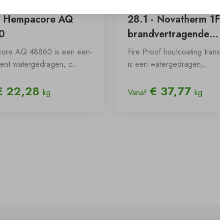
- Hempacore AQ
28.1 - Novatherm 1
0
brandvertragende
houtcoating
ore AQ 48860 is een een-
Fire Proof houtcoating tran
nt watergedragen, c..
is een watergedragen,..
 22,28
€ 37,77
kg
Vanaf
kg