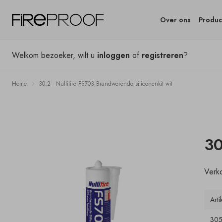
Over ons
Produc
Welkom bezoeker, wilt u
inloggen
of
registreren
?
Home
30.2 - Nullifire FS703 Brandwerende siliconenkit wit
30
Verko
Arti
305