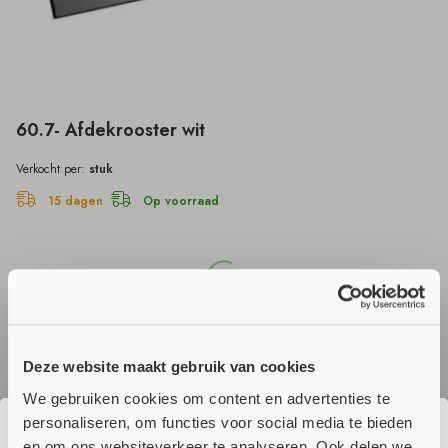
60.7- Afdekrooster wit
Verkocht per:
stuk
15 dagen
Op voorraad
Prijzen laden...
Productomschrijving
Deze website maakt gebruik van cookies
We gebruiken cookies om content en advertenties te
Gestanst stalen opbouw afdekrooster voor binnenwanden en -
personaliseren, om functies voor social media te bieden
deuren
en om ons websiteverkeer te analyseren. Ook delen we