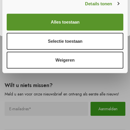
Details tonen
Sluiten
Alles toestaan
10.0 - A1 Corex
20.1 - Hempacore AQ
48860
€ 17,42
€ 22,28
Vanaf
m²
Vanaf
kg
Selectie toestaan
Weigeren
Wilt u
niets
missen?
Meld u aan voor onze nieuwsbrief en ontvang als eerste alle nieuws!
Aanmelden
28.1 - Novatherm 1FR
22.1 - Conlit PS EIS 60
brandvertragende
houtcoating
€ 37,77
€ 107,98
Vanaf
kg
Vanaf
m