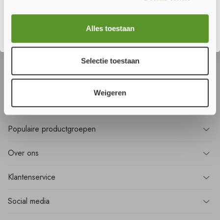
Sluiten
Wilt u
niets
missen?
Alles toestaan
Meld u aan voor onze nieuwsbrief en ontvang als eerste alle nieuws!
Selectie toestaan
Aanmelden
Weigeren
Populaire
productgroepen
Over
ons
Klantenservice
Social media