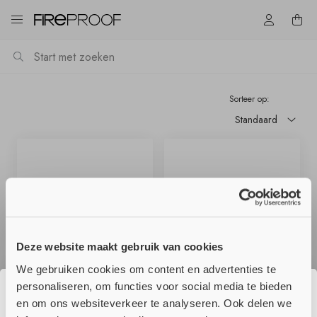
Sorteer op:
Standaard
Prijs Laag > Hoog
Prijs Hoog < Laag
Hoogste beoordeling
Laagste beoordeling
Deze website maakt gebruik van cookies
We gebruiken cookies om content en advertenties te
personaliseren, om functies voor social media te bieden
10.5 - Promatect 200
10.6 - Promatect H
en om ons websiteverkeer te analyseren. Ook delen we
€ 24,38
€ 27,12
☀️ Wij genieten momenteel van onze