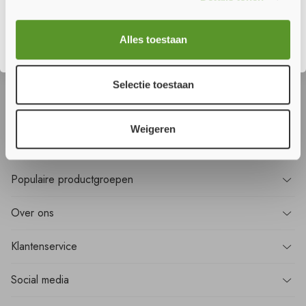
Sluiten
Wilt u
niets
missen?
Alles toestaan
Meld u aan voor onze nieuwsbrief en ontvang als eerste alle nieuws!
Selectie toestaan
Aanmelden
Weigeren
Populaire
productgroepen
Over
ons
Klantenservice
Social media