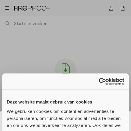
Download Multifoam_2K_-DoP-_NL.pdf
Het downloaden zou automatisch moeten starten
Deze website maakt gebruik van cookies
in een paar seconden, zo niet
klik hier
.
We gebruiken cookies om content en advertenties te
personaliseren, om functies voor social media te bieden
en om ons websiteverkeer te analyseren. Ook delen we
☀️ Wij genieten momenteel van onze
Verder