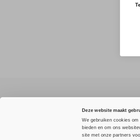
Te
Wilt u
niets
missen?
Deze website maakt gebru
Meld u aan voor onze nieuwsbrief en ontvang als eerste a
We gebruiken cookies om c
bieden en om ons websitev
site met onze partners vo