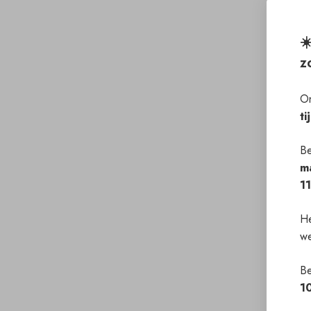
☀
z
On
ti
Be
m
1
He
we
Be
1