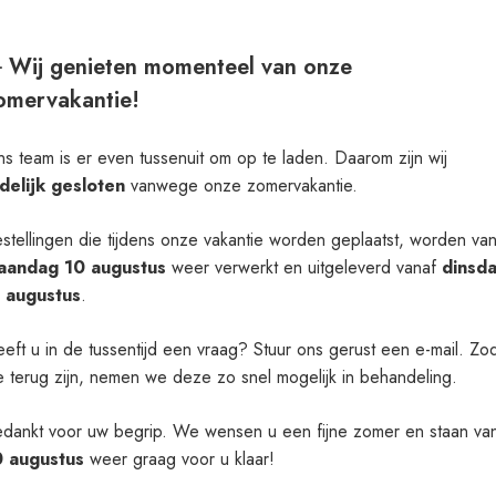
Het downloaden zou automatisch moeten
starten in een paar seconden, zo niet
klik
️ Wij genieten momenteel van onze
hier
.
omervakantie!
s team is er even tussenuit om op te laden. Daarom zijn wij
Verder
jdelijk gesloten
vanwege onze zomervakantie.
stellingen die tijdens onze vakantie worden geplaatst, worden va
aandag 10 augustus
weer verwerkt en uitgeleverd vanaf
dinsd
1 augustus
.
eft u in de tussentijd een vraag? Stuur ons gerust een e-mail. Zo
 terug zijn, nemen we deze zo snel mogelijk in behandeling.
dankt voor uw begrip. We wensen u een fijne zomer en staan va
0 augustus
weer graag voor u klaar!