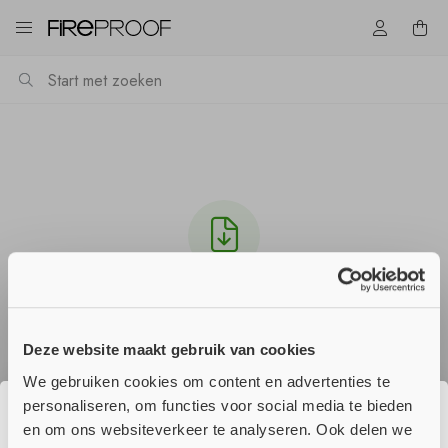
Download Multitherm_Backing_-_SDS-
_NL_versie1.0_01-2017.pdf
Deze website maakt gebruik van cookies
Het downloaden zou automatisch moeten starten
in een paar seconden, zo niet
klik hier
.
We gebruiken cookies om content en advertenties te
personaliseren, om functies voor social media te bieden
en om ons websiteverkeer te analyseren. Ook delen we
☀️ Wij genieten momenteel van onze