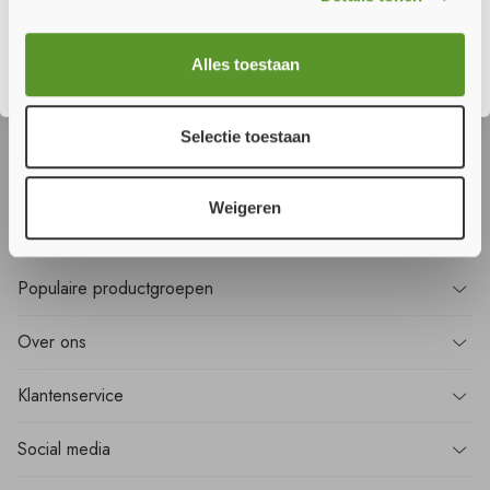
Sluiten
Wilt u
niets
missen?
Alles toestaan
Meld u aan voor onze nieuwsbrief en ontvang als eerste alle nieuws!
Selectie toestaan
Aanmelden
Weigeren
Populaire
productgroepen
Over
ons
Klantenservice
Social media