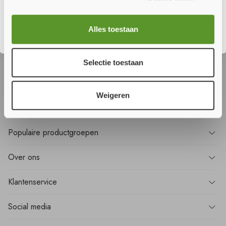
Sluiten
Wilt u
niets
missen?
Alles toestaan
Meld u aan voor onze nieuwsbrief en ontvang als eerste alle nieuws!
Selectie toestaan
Aanmelden
Weigeren
Populaire
productgroepen
Over
ons
Klantenservice
Social media