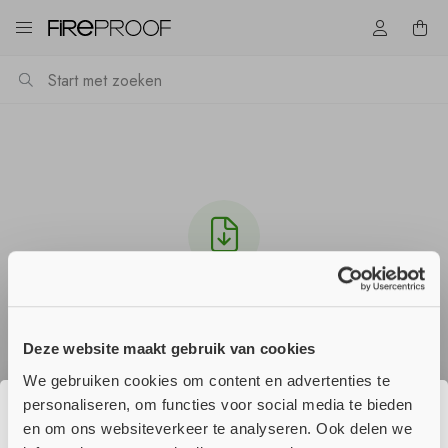
Download Multidisc -PDS- NL v4.pdf
Het downloaden zou automatisch moeten starten
Deze website maakt gebruik van cookies
in een paar seconden, zo niet
klik hier
.
We gebruiken cookies om content en advertenties te
personaliseren, om functies voor social media te bieden
en om ons websiteverkeer te analyseren. Ook delen we
☀️ Wij genieten momenteel van onze
Verder