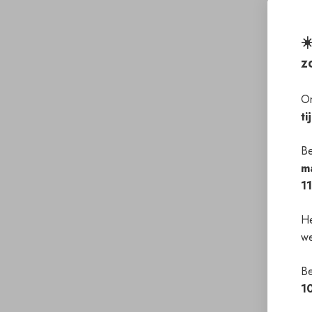
☀
z
On
ti
Be
m
1
He
we
Be
1