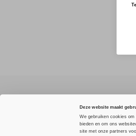
Te
Wilt u
niets
missen?
Deze website maakt gebru
Meld u aan voor onze nieuwsbrief en ontvang als eerste a
We gebruiken cookies om c
bieden en om ons websitev
site met onze partners vo