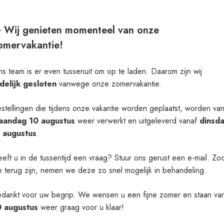
Het downloaden zou automatisch moeten
starten in een paar seconden, zo niet
klik
️ Wij genieten momenteel van onze
hier
.
omervakantie!
s team is er even tussenuit om op te laden. Daarom zijn wij
Verder
jdelijk gesloten
vanwege onze zomervakantie.
stellingen die tijdens onze vakantie worden geplaatst, worden va
aandag 10 augustus
weer verwerkt en uitgeleverd vanaf
dinsd
1 augustus
.
eft u in de tussentijd een vraag? Stuur ons gerust een e-mail. Zo
 terug zijn, nemen we deze zo snel mogelijk in behandeling.
dankt voor uw begrip. We wensen u een fijne zomer en staan va
0 augustus
weer graag voor u klaar!