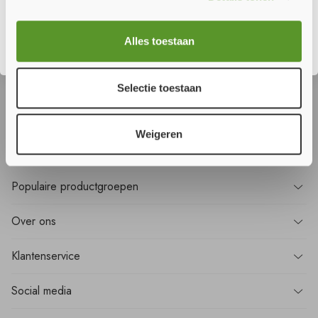
Sluiten
Wilt u
niets
missen?
Alles toestaan
Meld u aan voor onze nieuwsbrief en ontvang als eerste alle nieuws!
Selectie toestaan
Aanmelden
Weigeren
Populaire
productgroepen
Over
ons
Klantenservice
Social media