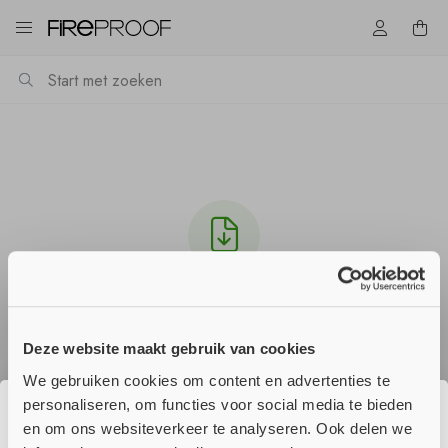
Download Multimastic SP -PDS- 6kg - NL v4.pdf
Het downloaden zou automatisch moeten starten
Deze website maakt gebruik van cookies
in een paar seconden, zo niet
klik hier
.
We gebruiken cookies om content en advertenties te
personaliseren, om functies voor social media te bieden
en om ons websiteverkeer te analyseren. Ook delen we
☀️ Wij genieten momenteel van onze
Verder