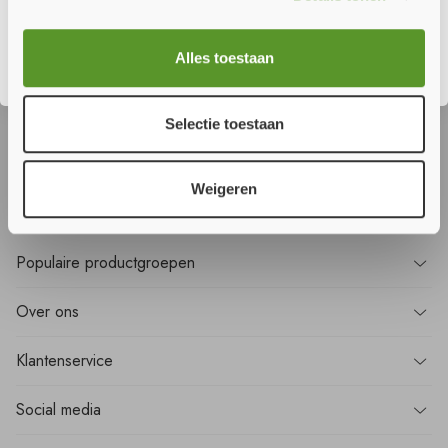
Sluiten
Wilt u
niets
missen?
Alles toestaan
Meld u aan voor onze nieuwsbrief en ontvang als eerste alle nieuws!
Selectie toestaan
Aanmelden
Weigeren
Populaire
productgroepen
Over
ons
Klantenservice
Social media