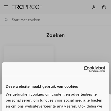
Zoeken
Deze website maakt gebruik van cookies
We gebruiken cookies om content en advertenties te
22.9 - Rockwool 810
personaliseren, om functies voor social media te bieden
en om ons websiteverkeer te analyseren. Ook delen we
€ 11,01
☀️ Wij genieten momenteel van onze
Vanaf
m