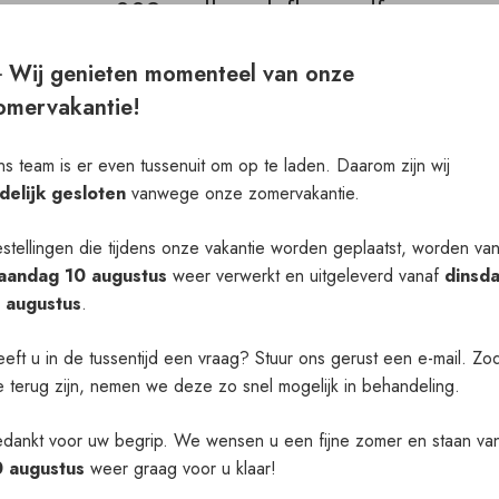
002_wall_and_floor.pdf
Het downloaden zou automatisch moeten
️ Wij genieten momenteel van onze
starten in een paar seconden, zo niet
klik
omervakantie!
hier
.
s team is er even tussenuit om op te laden. Daarom zijn wij
jdelijk gesloten
vanwege onze zomervakantie.
Verder
stellingen die tijdens onze vakantie worden geplaatst, worden va
aandag 10 augustus
weer verwerkt en uitgeleverd vanaf
dinsd
1 augustus
.
eft u in de tussentijd een vraag? Stuur ons gerust een e-mail. Zo
 terug zijn, nemen we deze zo snel mogelijk in behandeling.
dankt voor uw begrip. We wensen u een fijne zomer en staan va
0 augustus
weer graag voor u klaar!