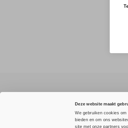
Te
Wilt u
niets
missen?
Deze website maakt gebru
Meld u aan voor onze nieuwsbrief en ontvang als eerste a
We gebruiken cookies om c
bieden en om ons websitev
site met onze partners vo