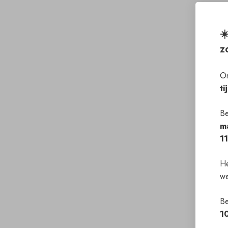
☀
z
On
ti
Be
m
1
He
we
Be
1