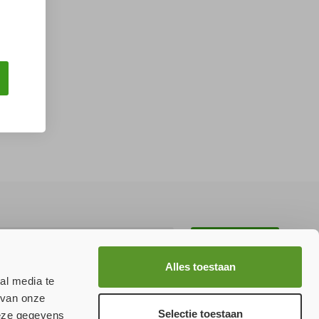
Aanmelden
Alles toestaan
al media te
 van onze
Selectie toestaan
deze gegevens