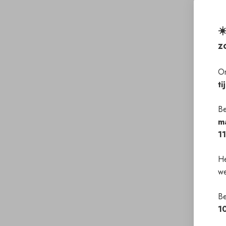
☀
z
On
ti
Be
m
1
He
we
Be
1