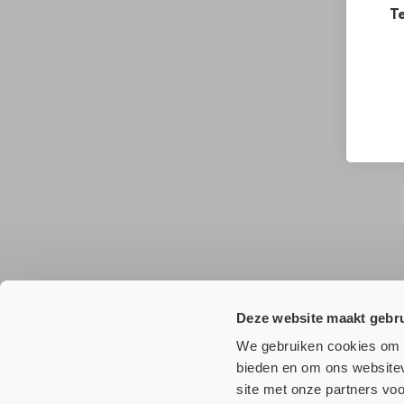
Te
Wilt u
niets
missen?
Deze website maakt gebru
Meld u aan voor onze nieuwsbrief en ontvang als eerste a
We gebruiken cookies om c
bieden en om ons websitev
site met onze partners vo