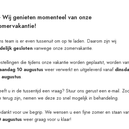
Het downloaden zou automatisch moeten
starten in een paar seconden, zo niet
klik
️ Wij genieten momenteel van onze
hier
.
omervakantie!
s team is er even tussenuit om op te laden. Daarom zijn wij
Verder
jdelijk gesloten
vanwege onze zomervakantie.
stellingen die tijdens onze vakantie worden geplaatst, worden va
aandag 10 augustus
weer verwerkt en uitgeleverd vanaf
dinsd
1 augustus
.
eft u in de tussentijd een vraag? Stuur ons gerust een e-mail. Zo
 terug zijn, nemen we deze zo snel mogelijk in behandeling.
dankt voor uw begrip. We wensen u een fijne zomer en staan va
0 augustus
weer graag voor u klaar!