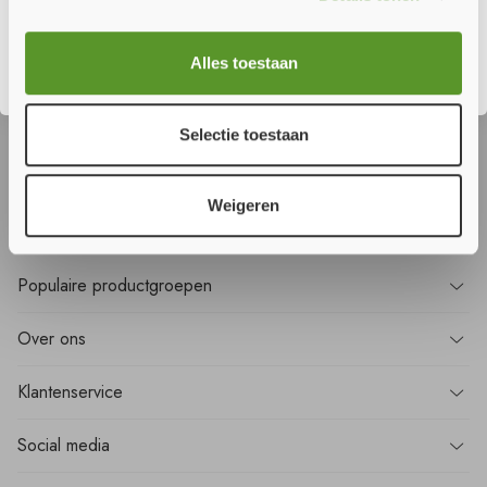
Sluiten
Wilt u
niets
missen?
Alles toestaan
Meld u aan voor onze nieuwsbrief en ontvang als eerste alle nieuws!
Selectie toestaan
Aanmelden
Weigeren
Populaire
productgroepen
Over
ons
Klantenservice
Social media