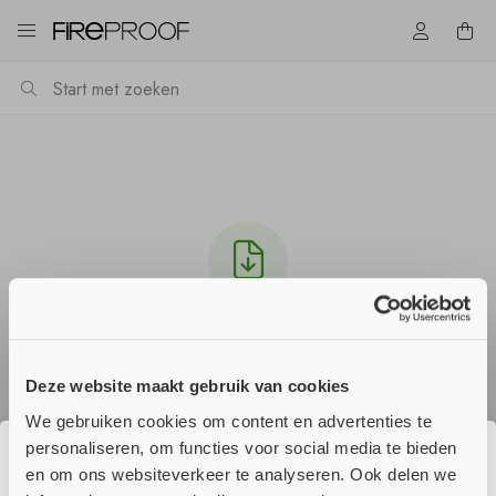
Download Multitherm_Bandage_-VKF_031327-_DE.pdf
Het downloaden zou automatisch moeten starten
Deze website maakt gebruik van cookies
in een paar seconden, zo niet
klik hier
.
We gebruiken cookies om content en advertenties te
personaliseren, om functies voor social media te bieden
en om ons websiteverkeer te analyseren. Ook delen we
☀️ Wij genieten momenteel van onze
Verder