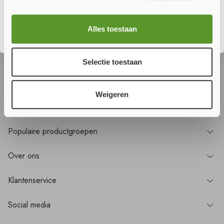
Sluiten
Wilt u
niets
missen?
Alles toestaan
Meld u aan voor onze nieuwsbrief en ontvang als eerste alle nieuws!
Selectie toestaan
Aanmelden
Weigeren
Populaire
productgroepen
Over
ons
Klantenservice
Social media